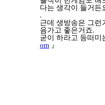
솔직히 한게임도 해
다는 생각이 들거든
.
근데 생방송은 그런
음가고 좋은거죠.
굳이 하라고 등떠미
om
』
무료관전하기 기능들
시면 답나오죠...
또한 코파기는 기본입
진행하는 5억 이벤트
OKO99.com
』
www.WOKO99.com
시면 됨니다..